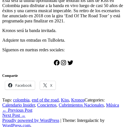
Esta será la última oportunidad que tendrán los fans de Kiss en
Colombia para disfrutar a la banda en vivo luego de casi 50 años de
éxitos y una carrera musical impecable. Su retiro de los escenarios
fue anunciado en 2018 con la gira ‘End Of The Road Tour’ y está
programada para finalizar en 2021.
Kronos será la banda invitada.
Adquiere tus entradas en TuBoleta.
Síguenos en nuetras redes sociales:
Facebook
Instagram
Twitter
Compartir
Facebook
X
Tags:
colombia
,
end of the road
,
Kiss
,
Kronos
Categories:
Calendario Insider
,
Conciertos
,
Cubrimientos Nacionales
,
Música
Post
←
Previous Post
Next Post
→
navigation
Proudly powered by WordPress
|
Theme: Intergalactic by
WordPress.com
.