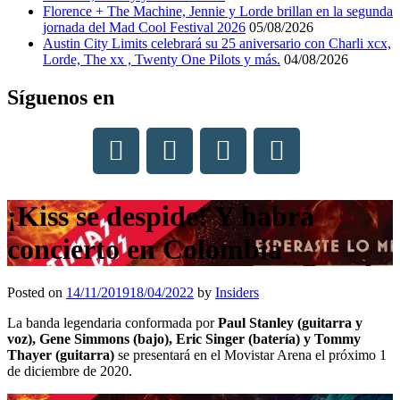
Florence + The Machine, Jennie y Lorde brillan en la segunda
jornada del Mad Cool Festival 2026
05/08/2026
Austin City Limits celebrará su 25 aniversario con Charli xcx,
Lorde, The xx , Twenty One Pilots y más.
04/08/2026
Síguenos en
¡Kiss se despide! Y habrá
concierto en Colombia
Posted on
14/11/2019
18/04/2022
by
Insiders
La banda legendaria conformada por
Paul Stanley (guitarra y
voz), Gene Simmons (bajo), Eric Singer (batería) y Tommy
Thayer (guitarra)
se presentará en el Movistar Arena el próximo 1
de diciembre de 2020.