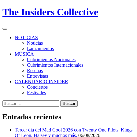
Skip
The Insiders Collective
to
content
Primary
Menu
NOTICIAS
Noticias
Lanzamientos
MÚSICA
Cubrimientos Nacionales
Cubrimientos Internacionales
Reseñas
Entrevistas
CALENDARIO INSIDER
Conciertos
Festivales
Buscar:
Entradas recientes
Tercer día del Mad Cool 2026 con Twenty One Pilots, Kings
Of Leon, Halsey y muchos más.
06/08/2026