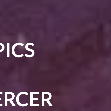
PICS
N
TERCER