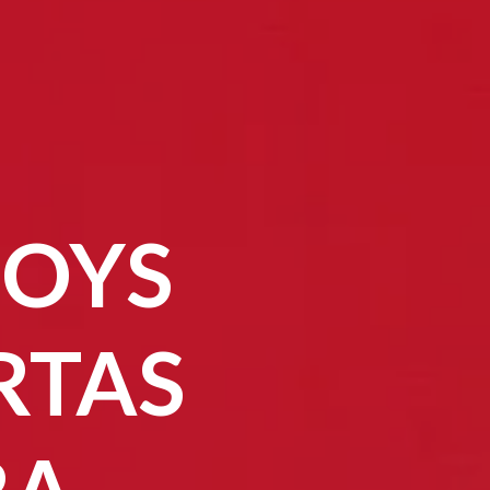
BOYS
RTAS
RA