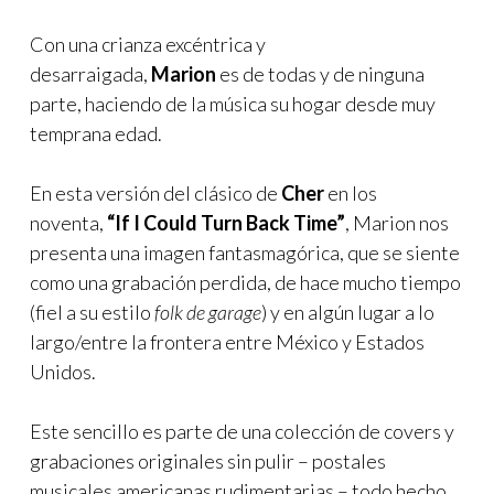
Con una crianza excéntrica y
desarraigada,
Marion
es de todas y de ninguna
parte, haciendo de la música su hogar desde muy
temprana edad.
En esta versión del clásico de
Cher
en los
noventa,
“If I Could Turn Back Time”
, Marion nos
presenta una imagen fantasmagórica, que se siente
como una grabación perdida, de hace mucho tiempo
(fiel a su estilo
folk de garage
) y en algún lugar a lo
largo/entre la frontera entre México y Estados
Unidos.
Este sencillo es parte de una colección de covers y
grabaciones originales sin pulir – postales
musicales americanas rudimentarias – todo hecho