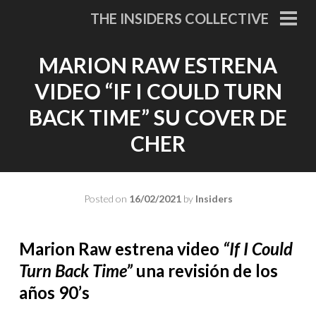
Skip
THE INSIDERS COLLECTIVE
to
PRI
MEN
content
MARION RAW ESTRENA
VIDEO “IF I COULD TURN
BACK TIME” SU COVER DE
CHER
Posted on
16/02/2021
by
Insiders
Marion Raw estrena video
“If I Could
Turn Back Time”
una revisión de los
años 90’s