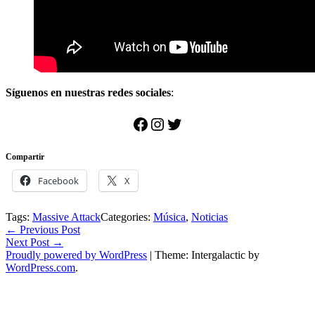
Síguenos en nuestras redes sociales
:
Facebook
Instagram
Twitter
Compartir
Facebook
X
Tags:
Massive Attack
Categories:
Música
,
Noticias
Post
←
Previous Post
Next Post
→
navigation
Proudly powered by WordPress
|
Theme: Intergalactic by
WordPress.com
.