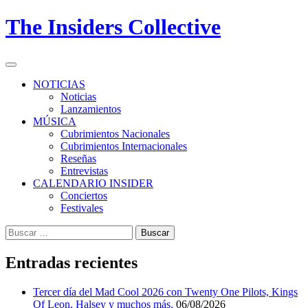
Skip
The Insiders Collective
to
content
Primary
Menu
NOTICIAS
Noticias
Lanzamientos
MÚSICA
Cubrimientos Nacionales
Cubrimientos Internacionales
Reseñas
Entrevistas
CALENDARIO INSIDER
Conciertos
Festivales
Buscar:
Entradas recientes
Tercer día del Mad Cool 2026 con Twenty One Pilots, Kings
Of Leon, Halsey y muchos más.
06/08/2026