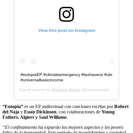
View this post on Instagram
#eutopiaEP #climateemergency #taxhavens #ubi
#universalbasicincome
A post shared by
Massive Attack
(@massiveattackofficial) on
“Eutopia”
es un EP audiovisual con canciones escritas por
Robert
del Naja
y
Euan Dickinson
, con colaboraciones de
Young
Fathers, Algiers y Saul Williams
.
“El confinamiento ha expuesto los mejores aspectos y los peores
fallos de la humanidad. Este período de incertidumbre y ansiedad