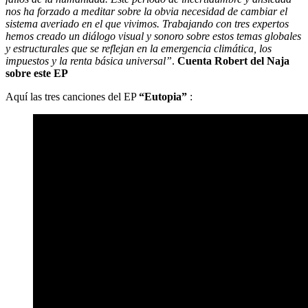
nos ha forzado a meditar sobre la obvia necesidad de cambiar el
sistema averiado en el que vivimos. Trabajando con tres expertos
hemos creado un diálogo visual y sonoro sobre estos temas globales
y estructurales que se reflejan en la emergencia climática, los
impuestos y la renta básica universal”
.
Cuenta Robert del Naja
sobre este EP
Aquí las tres canciones del EP
“Eutopia”
: