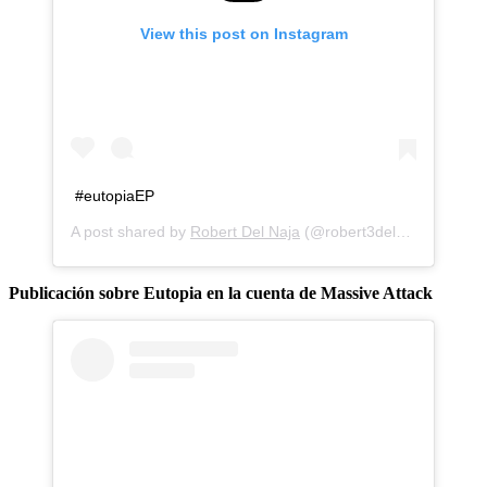
View this post on Instagram
#eutopiaEP
A post shared by
Robert Del Naja
(@robert3delnaja) on
Jul 
Publicación sobre Eutopia en la cuenta de Massive Attack