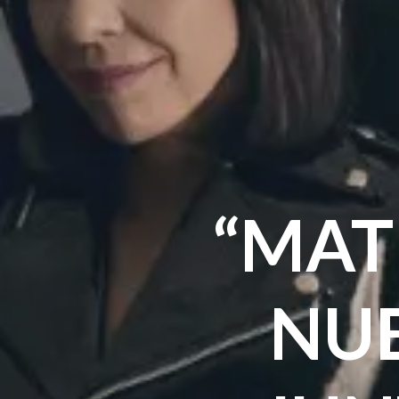
“MAT
NU