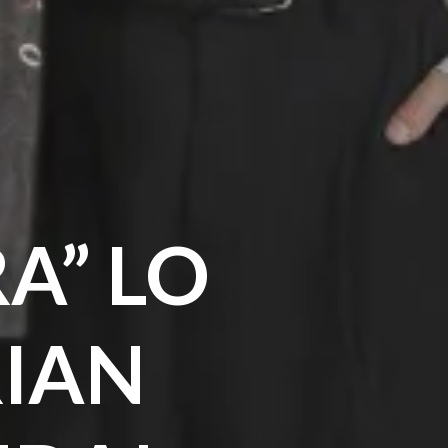
A” LO
IAN