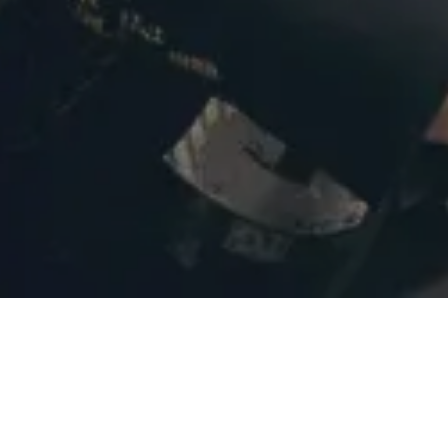
Posted on
03/07/2025
by
Insiders
os meses la icónica banda española
Dorian
volverá a conqui