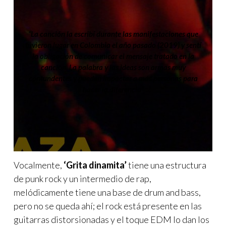
“La canción la escribí durante las manifestaciones que
tuvieron lugar en Colombia el año pasado (2019) y sentí
la obligación de comunicar el mensaje tratado en la
canción. La palabra y las ideas son armas muy
contundentes y pueden impactar a más personas para
hacer la diferencia”
Vocalmente,
‘Grita dinamita’
tiene una estructura
de punk rock y un intermedio de rap,
melódicamente tiene una base de drum and bass,
pero no se queda ahí; el rock está presente en las
guitarras distorsionadas y el toque EDM lo dan los