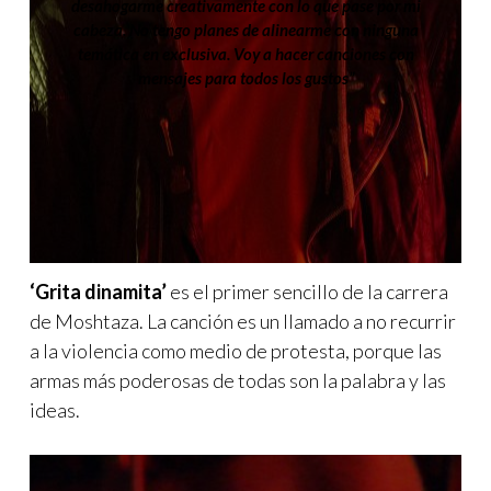
desahogarme creativamente con lo que pase por mi
cabeza. No tengo planes de alinearme con ninguna
temática en exclusiva. Voy a hacer canciones con
mensajes para todos los gustos”
‘Grita dinamita’
es el primer sencillo de la carrera
de Moshtaza. La canción es un llamado a no recurrir
a la violencia como medio de protesta, porque las
armas más poderosas de todas son la palabra y las
ideas.