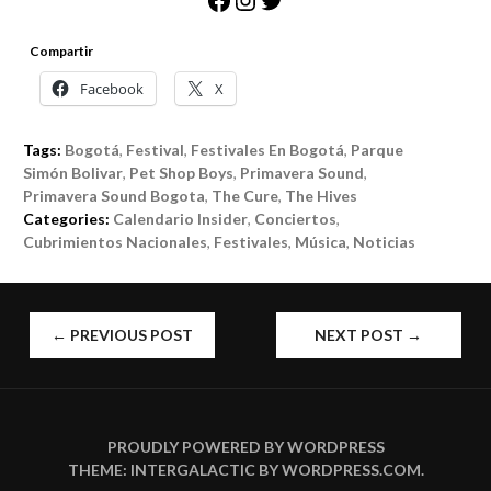
Compartir
Facebook
X
Tags:
Bogotá
,
Festival
,
Festivales En Bogotá
,
Parque
Simón Bolivar
,
Pet Shop Boys
,
Primavera Sound
,
Primavera Sound Bogota
,
The Cure
,
The Hives
Categories:
Calendario Insider
,
Conciertos
,
Cubrimientos Nacionales
,
Festivales
,
Música
,
Noticias
POST
←
PREVIOUS POST
NEXT POST
→
NAVIGATION
PROUDLY POWERED BY WORDPRESS
THEME: INTERGALACTIC BY
WORDPRESS.COM
.