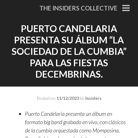
Skip
THE INSIDERS COLLECTIVE
to
PRI
MEN
content
PUERTO CANDELARIA
PRESENTA SU ÁLBUM “LA
SOCIEDAD DE LA CUMBIA”
PARA LAS FIESTAS
DECEMBRINAS.
Posted on
11/12/2023
by
Insiders
Puerto Candelaria presenta un álbum en
formato big band grabado en vivo, con clásicos
de la cumbia orquestada como Momposina,