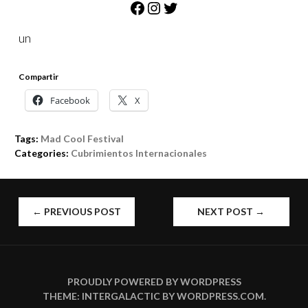
Facebook
Instagram
Twitter
un
Compartir
Facebook
X
Tags:
Mad Cool Festival
Categories:
Cubrimientos Internacionales
POST
←
PREVIOUS POST
NEXT POST
→
NAVIGATION
PROUDLY POWERED BY WORDPRESS
THEME: INTERGALACTIC BY
WORDPRESS.COM
.