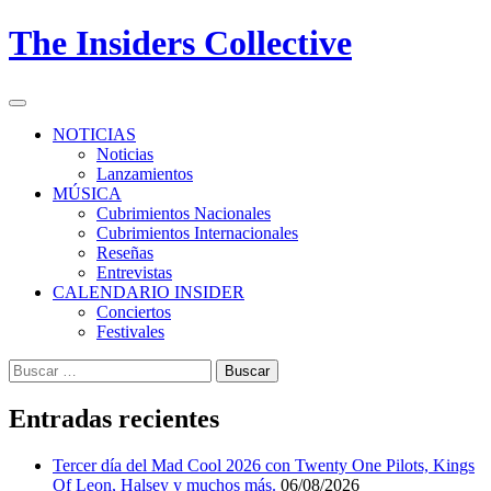
Skip
The Insiders Collective
to
content
Primary
Menu
NOTICIAS
Noticias
Lanzamientos
MÚSICA
Cubrimientos Nacionales
Cubrimientos Internacionales
Reseñas
Entrevistas
CALENDARIO INSIDER
Conciertos
Festivales
Buscar:
Entradas recientes
Tercer día del Mad Cool 2026 con Twenty One Pilots, Kings
Of Leon, Halsey y muchos más.
06/08/2026