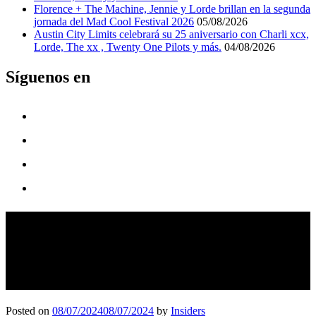
Florence + The Machine, Jennie y Lorde brillan en la segunda
jornada del Mad Cool Festival 2026
05/08/2026
Austin City Limits celebrará su 25 aniversario con Charli xcx,
Lorde, The xx , Twenty One Pilots y más.
04/08/2026
Síguenos en
¡Slipknot llega a Bogotá! Siente
la potencia del metal en una
noche legendaria.
Posted on
08/07/2024
08/07/2024
by
Insiders