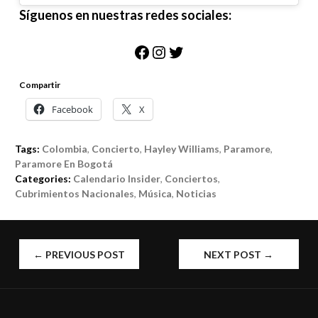
Síguenos en nuestras redes sociales:
Facebook
Instagram
Twitter
Compartir
Facebook
X
Tags:
Colombia
,
Concierto
,
Hayley Williams
,
Paramore
,
Paramore En Bogotá
Categories:
Calendario Insider
,
Conciertos
,
Cubrimientos Nacionales
,
Música
,
Noticias
POST
←
PREVIOUS POST
NEXT POST
→
NAVIGATION