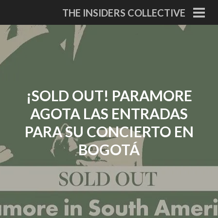
Skip
THE INSIDERS COLLECTIVE
to
PRI
MEN
content
¡SOLD OUT! PARAMORE
AGOTA LAS ENTRADAS
PARA SU CONCIERTO EN
BOGOTÁ