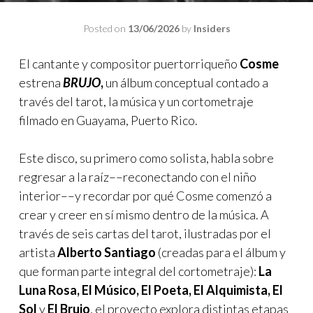
Posted on
13/06/2026
by
Insiders
El cantante y compositor puertorriqueño
Cosme
estrena
BRUJO
,
un álbum conceptual contado a
través del tarot, la música y un cortometraje
filmado en Guayama, Puerto Rico.
Este disco, su primero como solista, habla sobre
regresar a la raíz––reconectando con el niño
interior––y recordar por qué Cosme comenzó a
crear y creer en sí mismo dentro de la música. A
través de seis cartas del tarot, ilustradas por el
artista
Alberto Santiago
(creadas para el álbum y
que forman parte integral del cortometraje):
La
Luna Rosa, El Músico, El Poeta, El Alquimista, El
Sol
y
El Brujo
, el proyecto explora distintas etapas