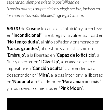
esperanza: siempre existe la posibilidad de
transformarse, romper ciclos y elegir ser luz, incluso en
los momentos más difíciles
,” agrega Cosme.
BRUJO
de
Cosme
le canta a la intuición y la certeza
en
‘Incondicional’
, la entrega y la vulnerabilidad en
‘No tengo duda’
, al niño soñador y enamorado en
‘Cosas grandes’
, al destino y al misticismo en
‘Embrujo’
, a la libertad en
‘Capaz de lo ficticio’
, al
fluir y aceptar en
‘I Give Up’
, a un amor eterno e
imposible en
‘Canción oculta’
, a aprender para
desaprender en
‘Mira’
, a la paz interior y la libertad
en
‘Nadar al aire’
, al dolor en
‘Para amarnos más’
y a los nuevos comienzos en
‘Pink Moon’
.