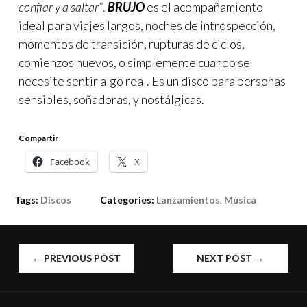
confiar y a saltar”
.
BRUJO
es el acompañamiento
ideal para viajes largos, noches de introspección,
momentos de transición, rupturas de ciclos,
comienzos nuevos, o simplemente cuando se
necesite sentir algo real. Es un disco para personas
sensibles, soñadoras, y nostálgicas.
Compartir
Facebook
X
Tags:
Discos
Categories:
Lanzamientos
,
Música
POST
←
PREVIOUS POST
NEXT POST
→
NAVIGATION