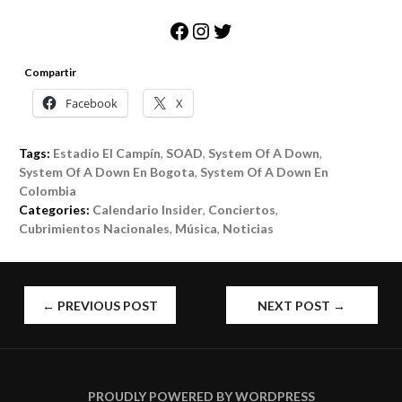
Facebook
Instagram
Twitter
Compartir
Facebook
X
Tags:
Estadio El Campín
,
SOAD
,
System Of A Down
,
System Of A Down En Bogota
,
System Of A Down En
Colombia
Categories:
Calendario Insider
,
Conciertos
,
Cubrimientos Nacionales
,
Música
,
Noticias
POST
←
PREVIOUS POST
NEXT POST
→
NAVIGATION
PROUDLY POWERED BY WORDPRESS