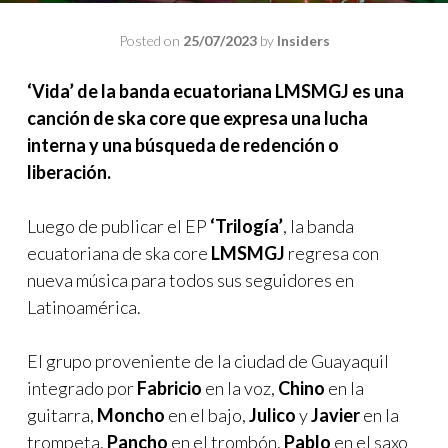
Posted on
25/07/2023
by
Insiders
‘Vida’ de la banda ecuatoriana LMSMGJ es una
canción de ska core que expresa una lucha
interna y una búsqueda de redención o
liberación.
Luego de publicar el EP
‘Trilogía’
, la banda
ecuatoriana de ska core
LMSMGJ
regresa con
nueva música para todos sus seguidores en
Latinoamérica.
El grupo proveniente de la ciudad de Guayaquil
integrado por
Fabricio
en la voz,
Chino
en la
guitarra,
Moncho
en el bajo,
Julico
y
Javier
en la
trompeta,
Pancho
en el trombón,
Pablo
en el saxo