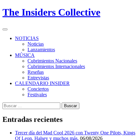
Skip
The Insiders Collective
to
content
Primary
Menu
NOTICIAS
Noticias
Lanzamientos
MÚSICA
Cubrimientos Nacionales
Cubrimientos Internacionales
Reseñas
Entrevistas
CALENDARIO INSIDER
Conciertos
Festivales
Buscar:
Entradas recientes
Tercer día del Mad Cool 2026 con Twenty One Pilots, Kings
Of Leon, Halsey y muchos más.
06/08/2026