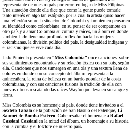
representante de nuestro país por error en lugar de Miss Filipinas.
Una situación donde ella dice que como la gente puede tomarle
tanto interés en algo tan estúpido, por la cual la artista quiso hacer
una reflexión sobre la situación de Colombia y también en pensar en
su identidad como colombiana, en su pensar de ser compatriota en
otro país y a amar Colombia su cultura y raíces, un álbum en donde
también Lido tiene una profunda reflexión hacia las mujeres
colombianas, la división política del país, la desigualdad indígena y
el racismo que se vive cada día.
Lido Pimienta presenta en
“Miss Colombia”
once canciones sobre
sus sentimientos encontrados y su relación tóxica con su país, según
ella. Canciones que nos sumergen en una ola y una textura llena de
colores en donde con su concepto del álbum representa a la
quinceañera, la reina de belleza en un barrio popular de la costa
colombiana, y con sus canciones fusiona la tradición de ella con
nuevos ritmos rescatando las raíces Wayúu que lleva en su sangre y
tierra.
Miss Colombia es su homenaje al país, donde tiene invitados a el
Sexteto Tabala
de la población de San Basilio del Palenque,
Li
Saumet
de
Bomba Estéreo
. Cabe resaltar el homenaje a
Rafael
Cassiani Cassiani
en la mitad del álbum, un homenaje a su historia
con la cumbia y el folclore de nuestro país.