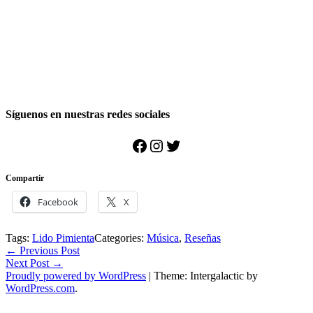
Síguenos en nuestras redes sociales
Facebook
Instagram
Twitter
Compartir
Facebook
X
Tags:
Lido Pimienta
Categories:
Música
,
Reseñas
Post
←
Previous Post
Next Post
→
navigation
Proudly powered by WordPress
|
Theme: Intergalactic by
WordPress.com
.