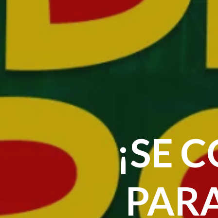
¡SE 
PARA