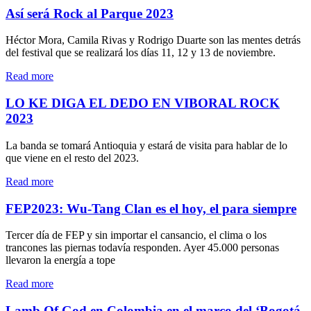
cartel
Así será Rock al Parque 2023
por
días
Héctor Mora, Camila Rivas y Rodrigo Duarte son las mentes detrás
Festival
del festival que se realizará los días 11, 12 y 13 de noviembre.
Cordillera
2024"
"Así
Read more
será
Rock
LO KE DIGA EL DEDO EN VIBORAL ROCK
al
2023
Parque
2023"
La banda se tomará Antioquia y estará de visita para hablar de lo
que viene en el resto del 2023.
"LO
Read more
KE
DIGA
FEP2023: Wu-Tang Clan es el hoy, el para siempre
EL
DEDO
Tercer día de FEP y sin importar el cansancio, el clima o los
EN
trancones las piernas todavía responden. Ayer 45.000 personas
VIBORAL
llevaron la energía a tope
ROCK
2023"
"FEP2023:
Read more
Wu-
Tang
Lamb Of God en Colombia en el marco del ‘Bogotá