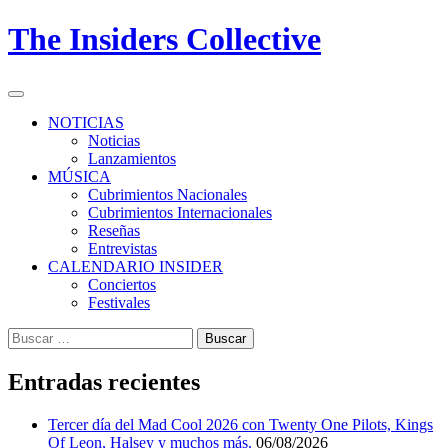
Skip
The Insiders Collective
to
content
Primary
Menu
NOTICIAS
Noticias
Lanzamientos
MÚSICA
Cubrimientos Nacionales
Cubrimientos Internacionales
Reseñas
Entrevistas
CALENDARIO INSIDER
Conciertos
Festivales
Buscar:
Entradas recientes
Tercer día del Mad Cool 2026 con Twenty One Pilots, Kings
Of Leon, Halsey y muchos más.
06/08/2026