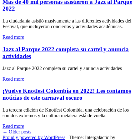
Parque
Más de 40 mil personas asistieron a Jazz al Parque
Town
2022
2022
en
Revela
Brasil"
su
La ciudadanía asistió masivamente a las diferentes actividades del
cartel
Festival, que incluyeron conciertos y actividades académicas.
completo,
su
"Más
Read more
imagen
de
y
40
Jazz al Parque 2022 completa su cartel y anuncia
además
mil
actividades
su
personas
programación
asistieron
Jazz al Parque 2022 completa su cartel y anuncia actividades
por
a
días."
Jazz
"Jazz
Read more
al
al
Parque
Parque
¡Vuelve Knotfest Colombia en 2022! Les contamos
2022"
2022
noticias de este carnaval oscuro
completa
su
La tercera edición de Knotfest Colombia, una celebración de los
cartel
sonidos extremos y la cultura metalera está de vuelta.
y
anuncia
"¡Vuelve
Read more
actividades"
Posts
Knotfest
←
Older posts
Colombia
Proudly powered by WordPress
|
Theme: Intergalactic by
navigation