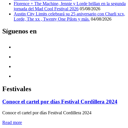
Florence + The Machine, Jennie y Lorde brillan en la segunda
jornada del Mad Cool Festival 2026
05/08/2026
Austin City Limits celebrará su 25 aniversario con Charli xcx,
Lorde, The xx , Twenty One Pilots y más.
04/08/2026
Síguenos en
Festivales
Conoce el cartel por días Festival Cordillera 2024
Conoce el cartel por días Festival Cordillera 2024
"Conoce
Read more
el