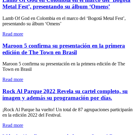
Clan
Metal Fest’, presentando su álbum ‘Omens’
es
el
Lamb Of God en Colombia en el marco del ‘Bogotá Metal Fest’,
hoy,
presentando su álbum ‘Omens’
el
para
"Lamb
Read more
siempre"
Of
God
Maroon 5 confirma su presentación en la primera
en
edición de The Town en Brasil
Colombia
en
Maroon 5 confirma su presentación en la primera edición de The
el
Town en Brasil
marco
del
"Maroon
Read more
‘Bogotá
5
Metal
confirma
Rock Al Parque 2022 Revela su cartel completo, su
Fest’,
su
imagen y además su programación por días.
presentando
presentación
su
en
¡Rock Al Parque ha vuelto! Un total de 87 agrupaciones participarán
álbum
la
en la edición 2022 del Festival.
‘Omens’"
primera
edición
"Rock
Read more
de
Al
The