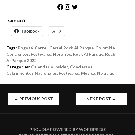
Facebook
Instagram
Twitter
Compartir
Facebook
X
Tags:
Bogotá
,
Cartel
,
Cartel Rock Al Parque
,
Colombia
,
Conciertos
,
Festivales
,
Horarios
,
Rock Al Parque
,
Rock
Al Parque 2022
Categories:
Calendario Insider
,
Conciertos
,
Cubrimientos Nacionales
,
Festivales
,
Música
,
Noticias
POST
←
PREVIOUS POST
NEXT POST
→
NAVIGATION
PROUDLY POWERED BY WORDPRESS