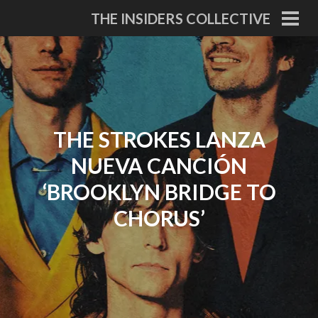
Skip
THE INSIDERS COLLECTIVE
to
PRI
MEN
content
THE STROKES LANZA
NUEVA CANCIÓN
‘BROOKLYN BRIDGE TO
CHORUS’