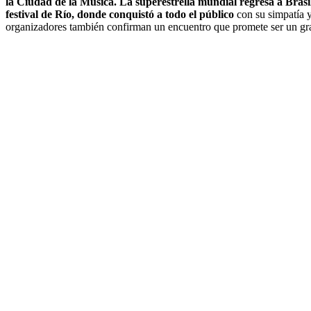
la Ciudad de la Música. La superestrella mundial regresa a Brasi
festival de Río, donde conquistó a todo el público
con su simpatía y
organizadores también confirman un encuentro que promete ser un gr