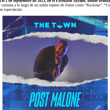
l el 2 de septiembre de 2023, en el Escenario Skyline, donde brind
 carisma a lo largo de un setlist repleto de éxitos como “Rockstar”, “
an espectáculo.