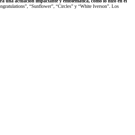
ará una actuación impactante y emblemática, como lo hizo en el
Congratulations”, “Sunflower”, “Circles” y “White Iverson”. Los