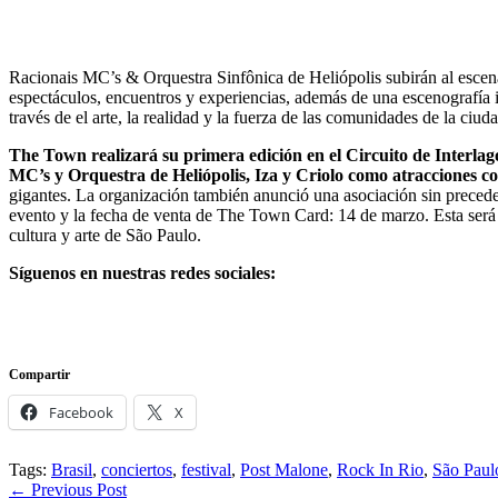
Racionais MC’s & Orquestra Sinfônica de Heliópolis subirán al escena
espectáculos, encuentros y experiencias, además de una escenografía i
través de el arte, la realidad y la fuerza de las comunidades de la ciu
The Town realizará su primera edición en el Circuito de Interlago
MC’s y Orquestra de Heliópolis, Iza y Criolo como atracciones c
gigantes. La organización también anunció una asociación sin preceden
evento y la fecha de venta de The Town Card: 14 de marzo. Esta será l
cultura y arte de São Paulo.
Síguenos en nuestras redes sociales:
Compartir
Facebook
X
Tags:
Brasil
,
conciertos
,
festival
,
Post Malone
,
Rock In Rio
,
São Paul
Post
←
Previous Post