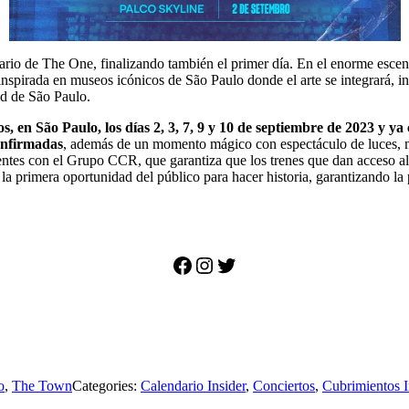
rio de The One, finalizando también el primer día. En el enorme escen
nspirada en museos icónicos de São Paulo donde el arte se integrará, i
dad de São Paulo.
s, en São Paulo, los días 2, 3, 7, 9 y 10 de septiembre de 2023 y 
onfirmadas
, además de un momento mágico con espectáculo de luces, mús
tes con el Grupo CCR, que garantiza que los trenes que dan acceso al Ci
a primera oportunidad del público para hacer historia, garantizando la 
Facebook
Instagram
Twitter
o
,
The Town
Categories:
Calendario Insider
,
Conciertos
,
Cubrimientos I