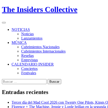
Skip
The Insiders Collective
to
content
Primary
Menu
NOTICIAS
Noticias
Lanzamientos
MÚSICA
Cubrimientos Nacionales
Cubrimientos Internacionales
Reseñas
Entrevistas
CALENDARIO INSIDER
Conciertos
Festivales
Buscar:
Entradas recientes
Tercer día del Mad Cool 2026 con Twenty One Pilots, Kings 
Florence + The Machine, Jennie y Lorde brillan en la segunda