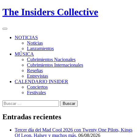
Skip
The Insiders Collective
to
content
Primary
Menu
NOTICIAS
Noticias
Lanzamientos
MÚSICA
Cubrimientos Nacionales
Cubrimientos Internacionales
Reseñas
Entrevistas
CALENDARIO INSIDER
Conciertos
Festivales
Buscar:
Entradas recientes
Tercer día del Mad Cool 2026 con Twenty One Pilots, Kings
Of Leon, Halsey y muchos más.
06/08/2026