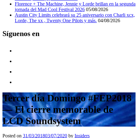
Florence + The Machine, Jennie y Lorde brillan en la segunda
jornada del Mad Cool Festival 2026
05/08/2026
Austin City Limits celebrará su 25 aniversario con Charli xcx,
Lorde, The xx , Twenty One Pilots y más.
04/08/2026
Síguenos en
Tercer día Domingo #FEP2018
— El cierre memorable de
LCD Soundsystem
Posted on
31/03/2018
03/07/2020
by
Insiders